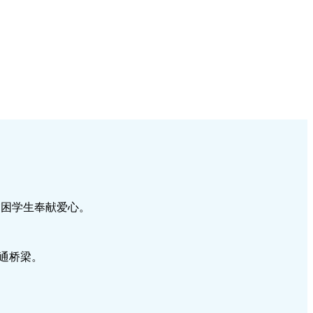
贫困学生奉献爱心。
通桥梁。