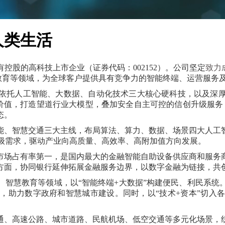
人类生活
有控股的高科技上市企业（证券代码
：
002152）。
公司坚定
致力
教育等领域，为全球客户提供具有竞争力的智能终端、运营服务
依托人工智能、大数据、自动化技术三大核心硬科技，以及深
掘数据要素价值，打造望道行业大模型，叠加安全自主可控的信创升级
态。
能
、
智慧交通三大
主线，布局算法、算力、数据、场景四大人工
级需求，驱动产业向高质量、高效率、高附加值方向发展。
市场占有率第一，是国内最大的金融智能自助设备供应商和服务
方面，协同银行延伸拓展金融服务边界，以数字金融为链接，共
、智慧教育等领域，以
“智能终端+大数据”构建便民、利民系
值，助力数字政府和智慧城市建设
。同时，以
“技术+资本”切入
通、高速公路、城市道路、民航机场、低空交通等多元化场景，