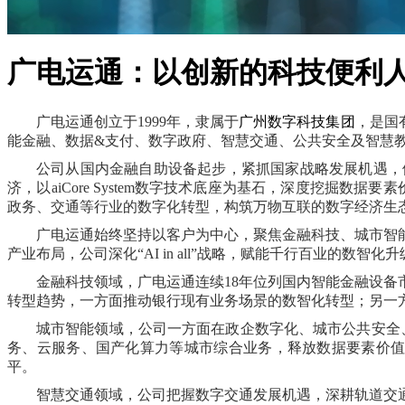
广电运通：以创新的科技便利
广电运通创立于
1999年，隶属于
广州数字科技集团
，是国
能金融、
数据
&支付、
数字政府、智慧交通、公共安全及智慧
公司从国内金融自助设备起步，
紧抓
国家战略发展机遇，
济，以
aiCore System数字技术底座为基石，深度挖
政务、交通等行业的数字化转型，构筑万物互联的数字经济生
广电运通始终坚持以客户为中心，聚焦金融科技
、
城市智
产业布局，公司
深化
“AI in all”战略
，赋能千行百业的数智化升
金融科技领域，广电运通连续
18
年位列国内智能金融设备
转型趋势，一方面推动银行现有业务场景的数智化转型；另一
城市智能领域，公司一方面在
政企数字化、城市
公共安全
务
、
云服务
、
国产化算力
等城市综合业务，
释放数据要素价
平。
智慧交通领域，公司把握数字交通发展机遇，深耕轨道交